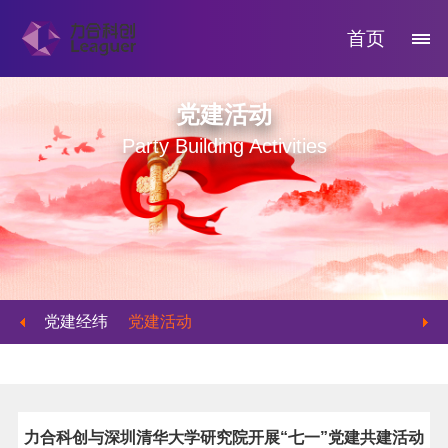
首页
党建活动
Party Building Activities
党建经纬
党建活动
力合科创与深圳清华大学研究院开展“七一”党建共建活动