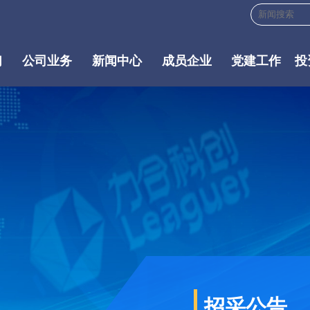
们
公司业务
新闻中心
成员企业
党建工作
投
招采公告