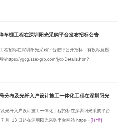
积610.···
[详情]
车停车棚工程在深圳阳光采购平台发布招标公告
棚工程招标在深圳阳光采购平台进行公开招标，有投标意愿
ygcg.szexgrp.com/jyxxDetails.htm?
号分布及光纤入户设计施工一体化工程在深圳阳光
布及光纤入户设计施工一体化工程招标在深圳阳光采购平台
月 13 日起在深圳阳光采购平台网站 https···
[详情]