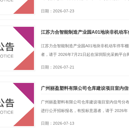
地现状为公共大堂，各出入口呈半封闭状态），建筑面
日期：2026-07-23
江苏力合智能制造产业园A01地块非机动
江苏力合智能制造产业园A01地块非机动车停车
者，请于 2026年7月21日起在深圳阳光采购平台网站https://
bidSectionNum···
[详情]
日期：2026-07-21
广州丽盈塑料有限公司仓库建设项目室内信
采购平台发布招标公告
广州丽盈塑料有限公司仓库建设项目室内信号分
进行公开招标报名，有投标意愿者，请于 2026年 7 
日期：2026-07-13