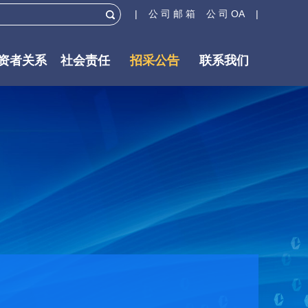
| 公 司 邮 箱
公 司 OA |
资者关系
社会责任
招采公告
联系我们