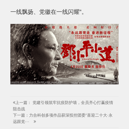
一线飘扬、党徽在一线闪耀”。
上一篇： 党建引领筑牢抗疫防护墙，全员齐心打赢疫情
阻击战
下一篇：力合科创多项作品获深投控团委“喜迎二十大·永
远跟党···