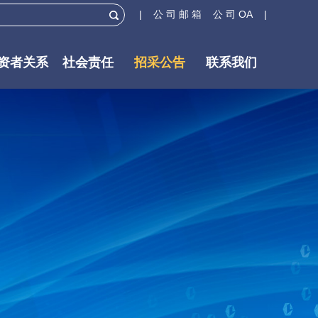
| 公 司 邮 箱
公 司 OA |
资者关系
社会责任
招采公告
联系我们