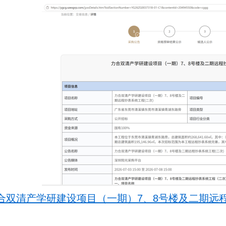
合双清产学研建设项目（一期）7、8号楼及二期远程