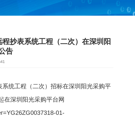
远程抄表系统工程（二次）在深圳阳
公告
541
表系统工程（二次）招标在深圳阳光采购平
日起在深圳阳光采购平台网
mber=YG26ZG0037318-01-