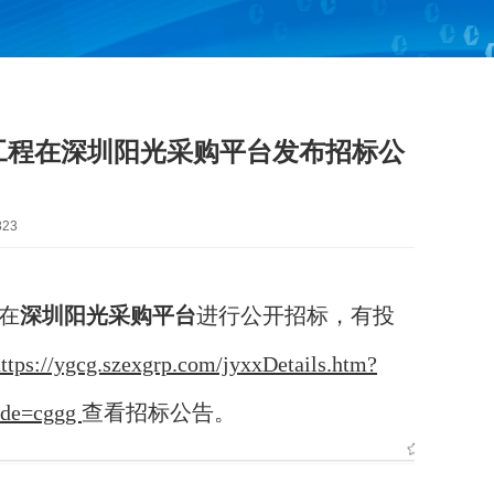
工程在深圳阳光采购平台发布招标公
823
在
深圳阳光采购平台
进行公开招标，有投
ttps://ygcg.szexgrp.com/jyxxDetails.htm?
ode=cggg
查看招标公告。