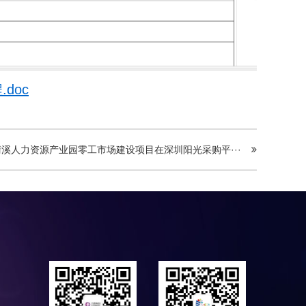
doc
清溪人力资源产业园零工市场建设项目在深圳阳光采购平···