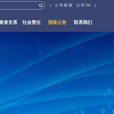
| 公 司 邮 箱
公 司 OA |
资者关系
社会责任
招采公告
联系我们