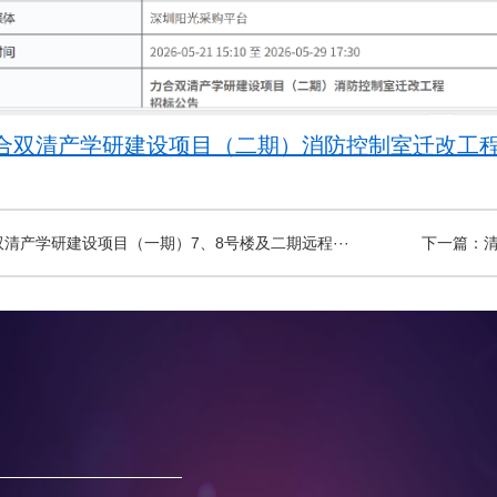
合双清产学研建设项目（二期）消防控制室迁改工程.
双清产学研建设项目（一期）7、8号楼及二期远程···
下一篇：