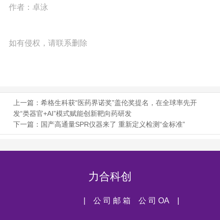
作者：卓泳
如有侵权，请联系删除
上一篇：
希格生科获“医药界诺奖”盖伦奖提名，在全球率先开
发“类器官+AI”模式赋能创新靶向药研发
下一篇：
国产高通量SPR仪器来了 重新定义检测“金标准”
力合科创
| 公 司 邮 箱
公 司 OA |