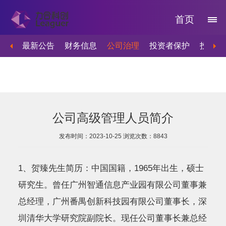
首页
最新公告
财务信息
公司治理
投资者保护
投资者
公司高级管理人员简介
发布时间：2023-10-25
浏览次数：
8843
1、贺臻先生简历：中国国籍，1965年出生，硕士
研究生。曾任广州智通信息产业园有限公司董事兼
总经理，广州番禺创新科技园有限公司董事长，深
圳清华大学研究院副院长。现任公司董事长兼总经