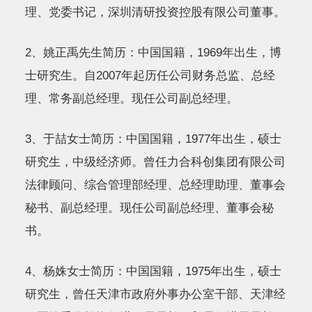
理、党委书记，深圳清研投资控股有限公司董事。
2、姚正禹先生简历：中国国籍，1969年出生，博
士研究生。自2007年起历任公司财务总监、总经
理、常务副总经理。现任公司副总经理。
3、于喆女士简历：中国国籍，1977年出生，硕士
研究生，中级经济师。曾任力合科创集团有限公司
法律顾问、综合管理部经理、总经理助理、董事会
秘书、副总经理。现任公司副总经理、董事会秘
书。
4、杨姝女士简历：中国国籍，1975年出生，硕士
研究生，曾任天津市政府外事办公室干部、天津经