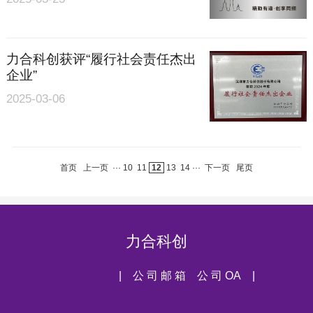
力合科创获评“履行社会责任杰出
企业”
2025-03-06
首页
上一页
···
10
11
12
13
14
···
下一页
尾页
力合科创
| 公 司 邮 箱
公 司 OA |